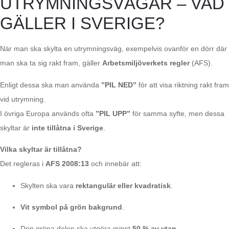
UTRYMNINGSVÄGAR – VAD
GÄLLER I SVERIGE?
När man ska skylta en utrymningsväg, exempelvis ovanför en dörr där
man ska ta sig rakt fram, gäller
Arbetsmiljöverkets regler
(AFS).
Enligt dessa ska man använda
”PIL NED”
för att visa riktning rakt fram
vid utrymning.
I övriga Europa används ofta
”PIL UPP”
för samma syfte, men dessa
skyltar är
inte tillåtna i Sverige
.
Vilka skyltar är tillåtna?
Det regleras i
AFS 2008:13
och innebär att:
Skylten ska vara
rektangulär eller kvadratisk
.
Vit symbol på grön bakgrund
.
Den gröna delen ska utgöra minst
50 % av ytan
.