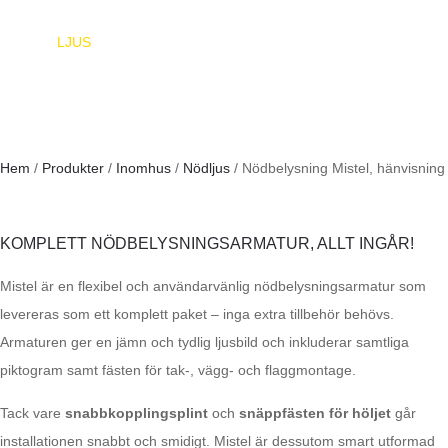
EUROPA
LJUS
Hem
/
Produkter
/
Inomhus
/
Nödljus
/ Nödbelysning Mistel, hänvisning
KOMPLETT NÖDBELYSNINGSARMATUR, ALLT INGÅR!
Mistel är en flexibel och användarvänlig nödbelysningsarmatur som
levereras som ett komplett paket – inga extra tillbehör behövs.
Armaturen ger en jämn och tydlig ljusbild och inkluderar samtliga
piktogram samt fästen för tak-, vägg- och flaggmontage.
Tack vare
snabbkopplingsplint
och
snäppfästen för höljet
går
installationen snabbt och smidigt. Mistel är dessutom smart utformad