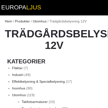
EUROPA
LJUS
Hem
/
Produkter
/
Utomhus
/ Trädgårdsbelysning 12V
TRÄDGÅRDSBELYS
12V
KATEGORIER
Fläktar
(7)
Industri
(49)
Effektbelysning & Specialbelysning
(17)
Inomhus
(90)
Utomhus
(119)
Takfotsarmaturer
(10)