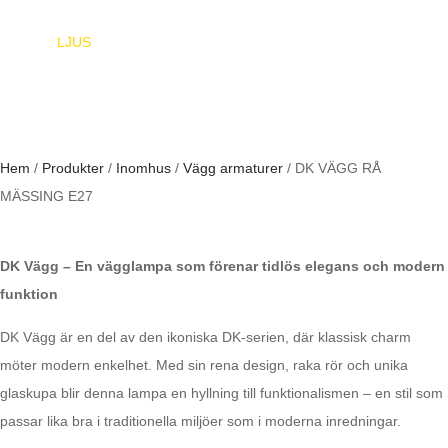
EUROPA
LJUS
Hem
/
Produkter
/
Inomhus
/
Vägg armaturer
/ DK VÄGG RÅ
MÄSSING E27
DK Vägg – En vägglampa som förenar tidlös elegans och modern
funktion
DK Vägg är en del av den ikoniska DK-serien, där klassisk charm
möter modern enkelhet. Med sin rena design, raka rör och unika
glaskupa blir denna lampa en hyllning till funktionalismen – en stil som
passar lika bra i traditionella miljöer som i moderna inredningar.