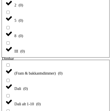
2
(
0
)
5
(
0
)
8
(
0
)
III
(
0
)
Dimbar
(Fram & bakkantsdimmer)
(
0
)
Dali
(
0
)
Dali alt 1-10
(
0
)