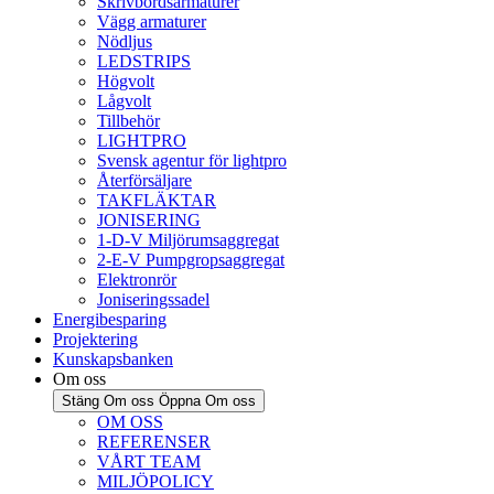
Skrivbordsarmaturer
Vägg armaturer
Nödljus
LEDSTRIPS
Högvolt
Lågvolt
Tillbehör
LIGHTPRO
Svensk agentur för lightpro
Återförsäljare
TAKFLÄKTAR
JONISERING
1-D-V Miljörumsaggregat
2-E-V Pumpgropsaggregat
Elektronrör
Joniseringssadel
Energibesparing
Projektering
Kunskapsbanken
Om oss
Stäng Om oss
Öppna Om oss
OM OSS
REFERENSER
VÅRT TEAM
MILJÖPOLICY