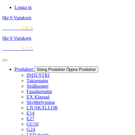
Hoppa
Logga in
till
0
kr
0
Varukorg
innehåll
EUROPA
LJUS
0
kr
0
Varukorg
EUROPA
LJUS
Produkter
Stäng Produkter
Öppna Produkter
INDUSTRI
Takarmatur
Strålkastare
Fasadarmatur
EX Klassad
Skyltbelysning
LJUSKÄLLOR
E14
E27
GU10
G24
LED-lysrör