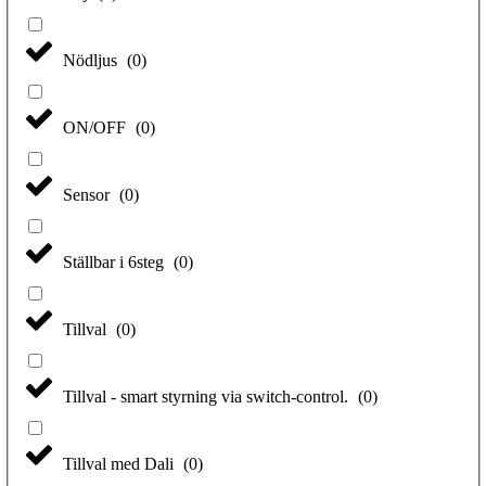
Nödljus
(
0
)
ON/OFF
(
0
)
Sensor
(
0
)
Ställbar i 6steg
(
0
)
Tillval
(
0
)
Tillval - smart styrning via switch-control.
(
0
)
Tillval med Dali
(
0
)