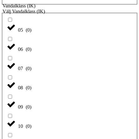
Vandalklass (IK)
Välj Vandalklass (IK)
05
(
0
)
06
(
0
)
07
(
0
)
08
(
0
)
09
(
0
)
10
(
0
)