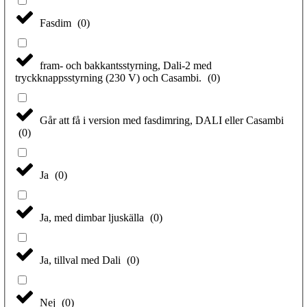
Fasdim
(
0
)
fram- och bakkantsstyrning, Dali-2 med
tryckknappsstyrning (230 V) och Casambi.
(
0
)
Går att få i version med fasdimring, DALI eller Casambi
(
0
)
Ja
(
0
)
Ja, med dimbar ljuskälla
(
0
)
Ja, tillval med Dali
(
0
)
Nej
(
0
)