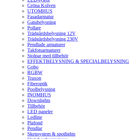
Gröna Kolven
UTOMHUS
Fasadarmatur
Gatubelysning
Pollare
Trädgårdsbelysning 12V
Trädgårdsbelysning 230V
Pendlade armaturer
Takfotsarmaturer
Stolpar med tillbehör
EFFEKTBELYSNING & SPECIALBELYSNING
Gobo
RGBW
Traxon
Fiberoptik
Poolbelysning
INOMHUS
Downlights
Tillbehör
LED paneler
Ledline
Plafond
Pendlar
Skensystem & spotlights