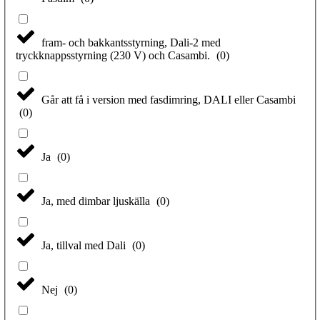
fram- och bakkantsstyrning, Dali-2 med
tryckknappsstyrning (230 V) och Casambi.
(
0
)
Går att få i version med fasdimring, DALI eller Casambi
(
0
)
Ja
(
0
)
Ja, med dimbar ljuskälla
(
0
)
Ja, tillval med Dali
(
0
)
Nej
(
0
)