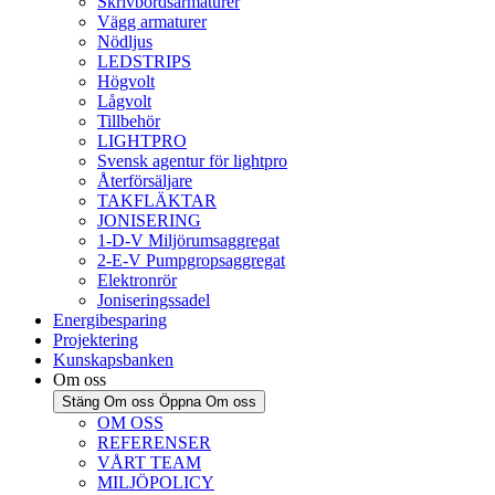
Skrivbordsarmaturer
Vägg armaturer
Nödljus
LEDSTRIPS
Högvolt
Lågvolt
Tillbehör
LIGHTPRO
Svensk agentur för lightpro
Återförsäljare
TAKFLÄKTAR
JONISERING
1-D-V Miljörumsaggregat
2-E-V Pumpgropsaggregat
Elektronrör
Joniseringssadel
Energibesparing
Projektering
Kunskapsbanken
Om oss
Stäng Om oss
Öppna Om oss
OM OSS
REFERENSER
VÅRT TEAM
MILJÖPOLICY