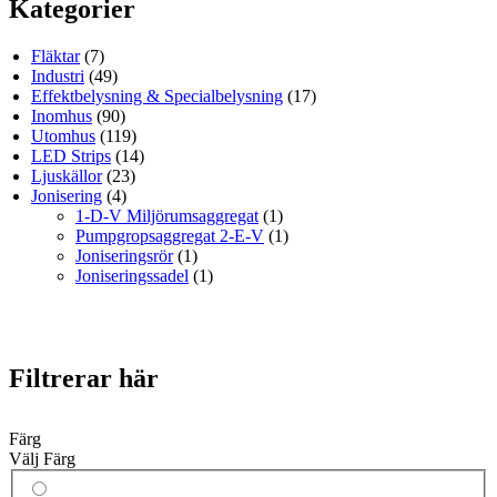
Kategorier
Fläktar
(7)
Industri
(49)
Effektbelysning & Specialbelysning
(17)
Inomhus
(90)
Utomhus
(119)
LED Strips
(14)
Ljuskällor
(23)
Jonisering
(4)
1-D-V Miljörumsaggregat
(1)
Pumpgropsaggregat 2-E-V
(1)
Joniseringsrör
(1)
Joniseringssadel
(1)
Filtrerar här
Färg
Välj Färg