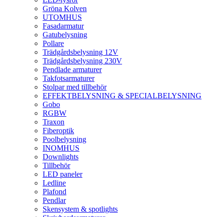
Gröna Kolven
UTOMHUS
Fasadarmatur
Gatubelysning
Pollare
Trädgårdsbelysning 12V
Trädgårdsbelysning 230V
Pendlade armaturer
Takfotsarmaturer
Stolpar med tillbehör
EFFEKTBELYSNING & SPECIALBELYSNING
Gobo
RGBW
Traxon
Fiberoptik
Poolbelysning
INOMHUS
Downlights
Tillbehör
LED paneler
Ledline
Plafond
Pendlar
Skensystem & spotlights