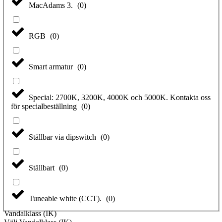
MacAdams 3.
(
0
)
RGB
(
0
)
Smart armatur
(
0
)
Special: 2700K, 3200K, 4000K och 5000K. Kontakta oss
för specialbeställning
(
0
)
Ställbar via dipswitch
(
0
)
Ställbart
(
0
)
Tuneable white (CCT).
(
0
)
Vandalklass (IK)