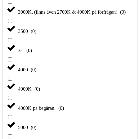
3000K, (finns även 2700K & 4000K på förfrågan)
(
0
)
3500
(
0
)
3st
(
0
)
4000
(
0
)
4000K
(
0
)
4000K på begäran.
(
0
)
5000
(
0
)