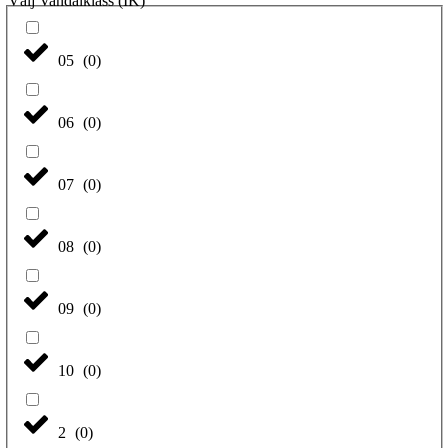
Välj Vandalklass (IK)
05
(
0
)
06
(
0
)
07
(
0
)
08
(
0
)
09
(
0
)
10
(
0
)
2
(
0
)