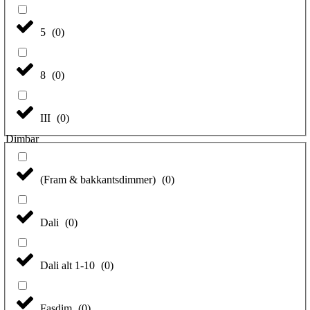
5
(
0
)
8
(
0
)
III
(
0
)
Dimbar
(Fram & bakkantsdimmer)
(
0
)
Dali
(
0
)
Dali alt 1-10
(
0
)
Fasdim
(
0
)