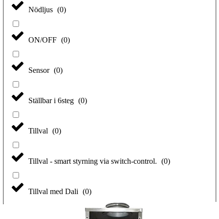
Nödljus
(
0
)
ON/OFF
(
0
)
Sensor
(
0
)
Ställbar i 6steg
(
0
)
Tillval
(
0
)
Tillval - smart styrning via switch-control.
(
0
)
Tillval med Dali
(
0
)