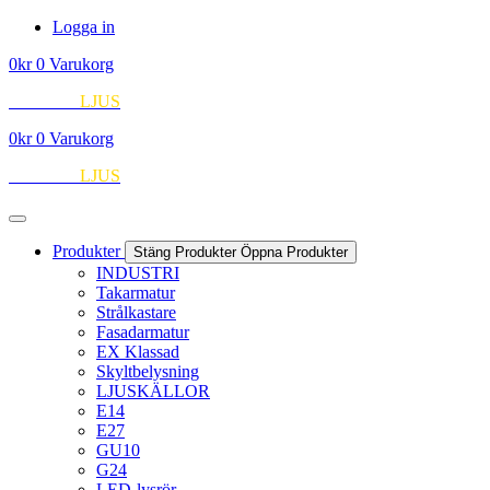
Hoppa
Logga in
till
0
kr
0
Varukorg
innehåll
EUROPA
LJUS
0
kr
0
Varukorg
EUROPA
LJUS
Produkter
Stäng Produkter
Öppna Produkter
INDUSTRI
Takarmatur
Strålkastare
Fasadarmatur
EX Klassad
Skyltbelysning
LJUSKÄLLOR
E14
E27
GU10
G24
LED-lysrör