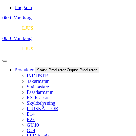
Hoppa
Logga in
till
0
kr
0
Varukorg
innehåll
EUROPA
LJUS
0
kr
0
Varukorg
EUROPA
LJUS
Produkter
Stäng Produkter
Öppna Produkter
INDUSTRI
Takarmatur
Strålkastare
Fasadarmatur
EX Klassad
Skyltbelysning
LJUSKÄLLOR
E14
E27
GU10
G24
LED-lysrör