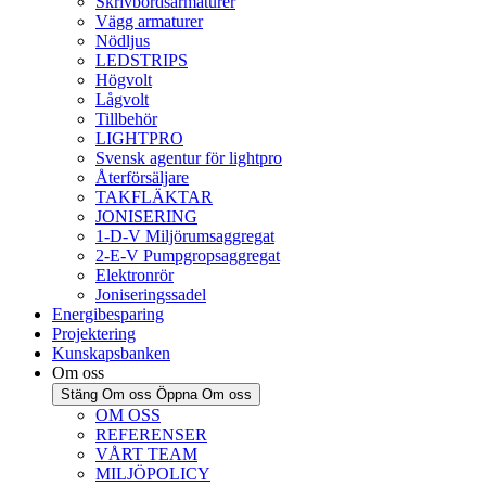
Skrivbordsarmaturer
Vägg armaturer
Nödljus
LEDSTRIPS
Högvolt
Lågvolt
Tillbehör
LIGHTPRO
Svensk agentur för lightpro
Återförsäljare
TAKFLÄKTAR
JONISERING
1-D-V Miljörumsaggregat
2-E-V Pumpgropsaggregat
Elektronrör
Joniseringssadel
Energibesparing
Projektering
Kunskapsbanken
Om oss
Stäng Om oss
Öppna Om oss
OM OSS
REFERENSER
VÅRT TEAM
MILJÖPOLICY