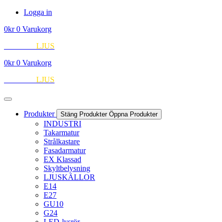
Hoppa
Logga in
till
0
kr
0
Varukorg
innehåll
EUROPA
LJUS
0
kr
0
Varukorg
EUROPA
LJUS
Produkter
Stäng Produkter
Öppna Produkter
INDUSTRI
Takarmatur
Strålkastare
Fasadarmatur
EX Klassad
Skyltbelysning
LJUSKÄLLOR
E14
E27
GU10
G24
LED-lysrör