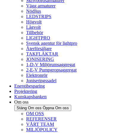
Skrivbordsarmaturer
Vägg armaturer
Nödljus
LEDSTRIPS
Högvolt
Lågvolt
Tillbehör
LIGHTPRO
Svensk agentur för lightpro
Återförsäljare
TAKFLÄKTAR
JONISERING
1-D-V Miljörumsaggregat
2-E-V Pumpgropsaggregat
Elektronrör
Joniseringssadel
Energibesparing
Projektering
Kunskapsbanken
Om oss
Stäng Om oss
Öppna Om oss
OM OSS
REFERENSER
VÅRT TEAM
MILJÖPOLICY