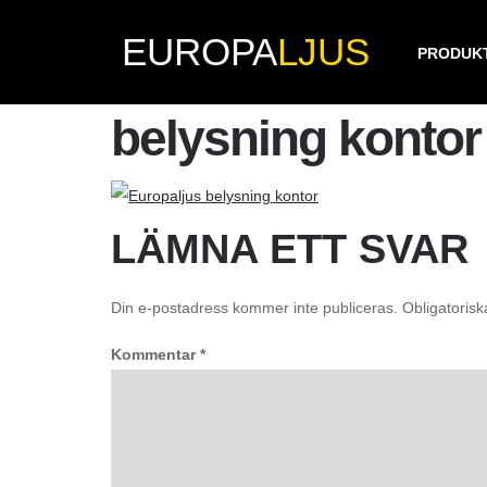
EUROPA
LJUS
PRODUK
belysning kontor
LÄMNA ETT SVAR
Din e-postadress kommer inte publiceras.
Obligatorisk
Kommentar
*