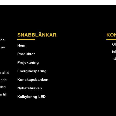
SNABBLÄNKAR
KO
lda
Ol
Hem
g av
in
Produkter
+4
Projektering
Energibesparing
alltid
Kunskapsbanken
tande
ltid
Nyhetsbreven
till
Kalkylering LED