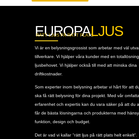
EUROPA
LJUS
RÄTT LJUS PÅ RÄTT PLATS
Vi är en belysningsgrossist som arbetar med väl utva
tillverkare. Vi hjälper våra kunder med en totallösnin
ljusbehovet. Vi hjälper också till med att minska dina
driftkostnader.
Som experter inom belysning arbetar vi hårt för att du 
ska få rätt belysning för dina projekt. Med vår omfat
erfarenhet och expertis kan du vara säker på att du al
får de bästa lösningarna och produkterna med hänsyn 
funktion, design och budget.
Det är vad vi kallar “rätt ljus på rätt plats helt enkelt“.