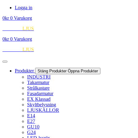
Hoppa
Logga in
till
0
kr
0
Varukorg
innehåll
EUROPA
LJUS
0
kr
0
Varukorg
EUROPA
LJUS
Produkter
Stäng Produkter
Öppna Produkter
INDUSTRI
Takarmatur
Strålkastare
Fasadarmatur
EX Klassad
Skyltbelysning
LJUSKÄLLOR
E14
E27
GU10
G24
LED-lysrör