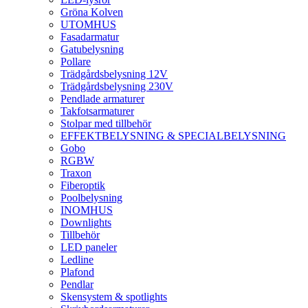
Gröna Kolven
UTOMHUS
Fasadarmatur
Gatubelysning
Pollare
Trädgårdsbelysning 12V
Trädgårdsbelysning 230V
Pendlade armaturer
Takfotsarmaturer
Stolpar med tillbehör
EFFEKTBELYSNING & SPECIALBELYSNING
Gobo
RGBW
Traxon
Fiberoptik
Poolbelysning
INOMHUS
Downlights
Tillbehör
LED paneler
Ledline
Plafond
Pendlar
Skensystem & spotlights