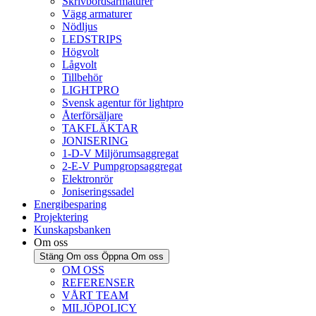
Skrivbordsarmaturer
Vägg armaturer
Nödljus
LEDSTRIPS
Högvolt
Lågvolt
Tillbehör
LIGHTPRO
Svensk agentur för lightpro
Återförsäljare
TAKFLÄKTAR
JONISERING
1-D-V Miljörumsaggregat
2-E-V Pumpgropsaggregat
Elektronrör
Joniseringssadel
Energibesparing
Projektering
Kunskapsbanken
Om oss
Stäng Om oss
Öppna Om oss
OM OSS
REFERENSER
VÅRT TEAM
MILJÖPOLICY