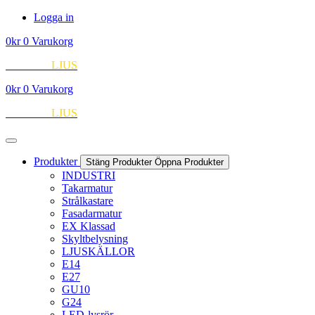
Hoppa
Logga in
till
0
kr
0
Varukorg
innehåll
EUROPA
LJUS
0
kr
0
Varukorg
EUROPA
LJUS
Produkter
Stäng Produkter
Öppna Produkter
INDUSTRI
Takarmatur
Strålkastare
Fasadarmatur
EX Klassad
Skyltbelysning
LJUSKÄLLOR
E14
E27
GU10
G24
LED-lysrör