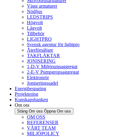
Skrivbordsarmaturer
Vägg armaturer
Nödljus
LEDSTRIPS
Högvolt
Lågvolt
Tillbehör
LIGHTPRO
Svensk agentur för lightpro
Återförsäljare
TAKFLÄKTAR
JONISERING
1-D-V Miljörumsaggregat
2-E-V Pumpgropsaggregat
Elektronrör
Joniseringssadel
Energibesparing
Projektering
Kunskapsbanken
Om oss
Stäng Om oss
Öppna Om oss
OM OSS
REFERENSER
VÅRT TEAM
MILJÖPOLICY