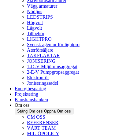
Skrivbordsarmaturer
Vägg armaturer
Nödljus
LEDSTRIPS
Högvolt
Lågvolt
Tillbehör
LIGHTPRO
Svensk agentur för lightpro
Återförsäljare
TAKFLÄKTAR
JONISERING
1-D-V Miljörumsaggregat
2-E-V Pumpgropsaggregat
Elektronrör
Joniseringssadel
Energibesparing
Projektering
Kunskapsbanken
Om oss
Stäng Om oss
Öppna Om oss
OM OSS
REFERENSER
VÅRT TEAM
MILJÖPOLICY