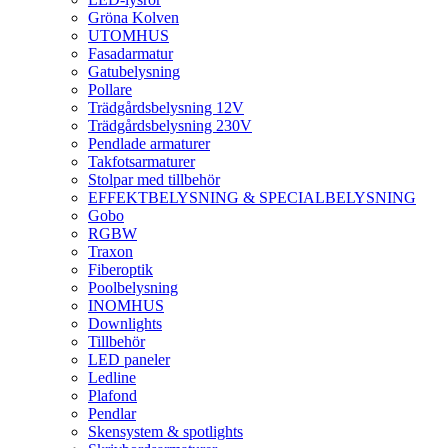
Gröna Kolven
UTOMHUS
Fasadarmatur
Gatubelysning
Pollare
Trädgårdsbelysning 12V
Trädgårdsbelysning 230V
Pendlade armaturer
Takfotsarmaturer
Stolpar med tillbehör
EFFEKTBELYSNING & SPECIALBELYSNING
Gobo
RGBW
Traxon
Fiberoptik
Poolbelysning
INOMHUS
Downlights
Tillbehör
LED paneler
Ledline
Plafond
Pendlar
Skensystem & spotlights