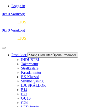
Hoppa
Logga in
till
0
kr
0
Varukorg
innehåll
EUROPA
LJUS
0
kr
0
Varukorg
EUROPA
LJUS
Produkter
Stäng Produkter
Öppna Produkter
INDUSTRI
Takarmatur
Strålkastare
Fasadarmatur
EX Klassad
Skyltbelysning
LJUSKÄLLOR
E14
E27
GU10
G24
LED-lysrör