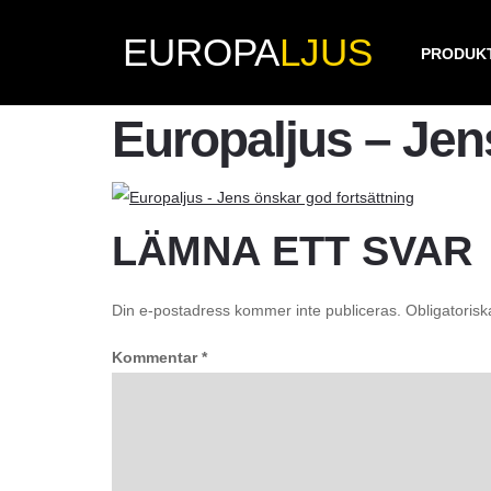
EUROPA
LJUS
PRODUK
Europaljus – Jen
LÄMNA ETT SVAR
Din e-postadress kommer inte publiceras.
Obligatorisk
Kommentar
*