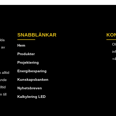
SNABBLÄNKAR
KO
lda
Ol
Hem
g av
in
Produkter
+4
Projektering
Energibesparing
alltid
Kunskapsbanken
tande
ltid
Nyhetsbreven
till
Kalkylering LED