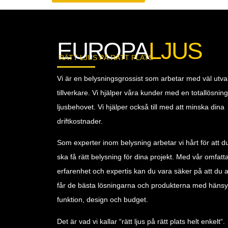
EUROPA
LJUS
RÄTT LJUS PÅ RÄTT PLATS
Vi är en belysningsgrossist som arbetar med väl utva
tillverkare. Vi hjälper våra kunder med en totallösnin
ljusbehovet. Vi hjälper också till med att minska dina
driftkostnader.
Som experter inom belysning arbetar vi hårt för att du 
ska få rätt belysning för dina projekt. Med vår omfat
erfarenhet och expertis kan du vara säker på att du al
får de bästa lösningarna och produkterna med hänsyn 
funktion, design och budget.
Det är vad vi kallar “rätt ljus på rätt plats helt enkelt“.