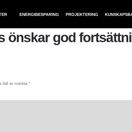
TER
ENERGIBESPARING
PROJEKTERING
KUNSKAPSB
s önskar god fortsättn
a fält är märkta
*