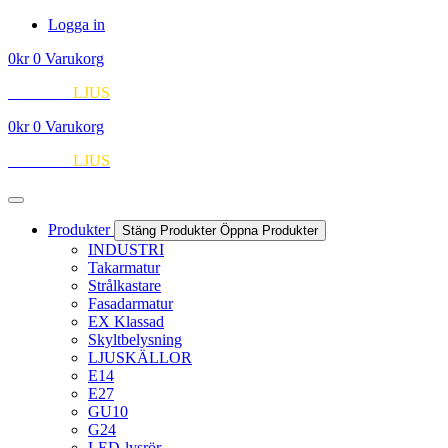
Hoppa
Logga in
till
0
kr
0
Varukorg
innehåll
EUROPA
LJUS
0
kr
0
Varukorg
EUROPA
LJUS
Produkter
Stäng Produkter
Öppna Produkter
INDUSTRI
Takarmatur
Strålkastare
Fasadarmatur
EX Klassad
Skyltbelysning
LJUSKÄLLOR
E14
E27
GU10
G24
LED-lysrör