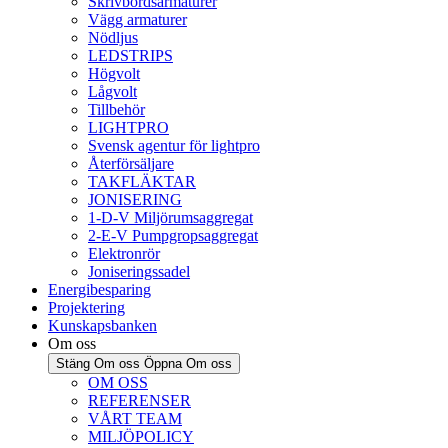
Skrivbordsarmaturer
Vägg armaturer
Nödljus
LEDSTRIPS
Högvolt
Lågvolt
Tillbehör
LIGHTPRO
Svensk agentur för lightpro
Återförsäljare
TAKFLÄKTAR
JONISERING
1-D-V Miljörumsaggregat
2-E-V Pumpgropsaggregat
Elektronrör
Joniseringssadel
Energibesparing
Projektering
Kunskapsbanken
Om oss
Stäng Om oss
Öppna Om oss
OM OSS
REFERENSER
VÅRT TEAM
MILJÖPOLICY