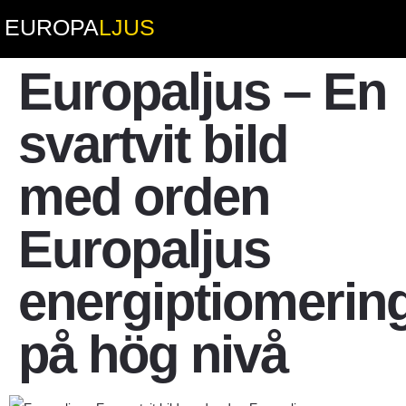
EUROPA
LJUS
Europaljus – En
svartvit bild
med orden
Europaljus
energiptiomerin
på hög nivå