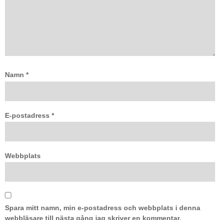
Namn
*
E-postadress
*
Webbplats
Spara mitt namn, min e-postadress och webbplats i denna
webbläsare till nästa gång jag skriver en kommentar.