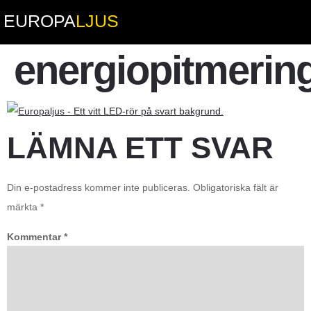
EUROPA
LJUS
energiopitmerin
LÄMNA ETT SVAR
Din e-postadress kommer inte publiceras.
Obligatoriska fält är
märkta
*
Kommentar
*