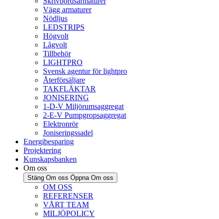
Skrivbordsarmaturer
Vägg armaturer
Nödljus
LEDSTRIPS
Högvolt
Lågvolt
Tillbehör
LIGHTPRO
Svensk agentur för lightpro
Återförsäljare
TAKFLÄKTAR
JONISERING
1-D-V Miljörumsaggregat
2-E-V Pumpgropsaggregat
Elektronrör
Joniseringssadel
Energibesparing
Projektering
Kunskapsbanken
Om oss
Stäng Om oss
Öppna Om oss
OM OSS
REFERENSER
VÅRT TEAM
MILJÖPOLICY