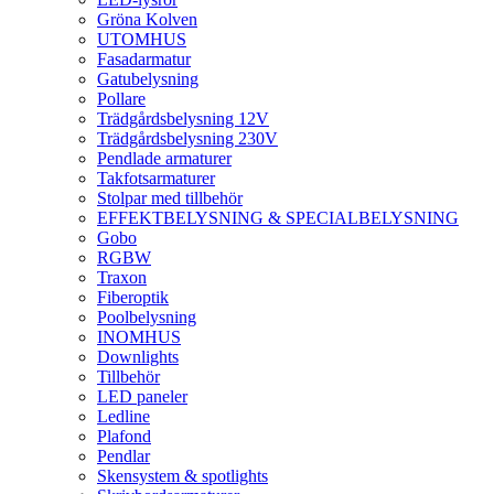
Gröna Kolven
UTOMHUS
Fasadarmatur
Gatubelysning
Pollare
Trädgårdsbelysning 12V
Trädgårdsbelysning 230V
Pendlade armaturer
Takfotsarmaturer
Stolpar med tillbehör
EFFEKTBELYSNING & SPECIALBELYSNING
Gobo
RGBW
Traxon
Fiberoptik
Poolbelysning
INOMHUS
Downlights
Tillbehör
LED paneler
Ledline
Plafond
Pendlar
Skensystem & spotlights