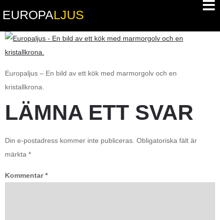
EUROPA
LJUS
Europaljus – En bild av ett kök med marmorgolv och en
kristallkrona.
LÄMNA ETT SVAR
Din e-postadress kommer inte publiceras.
Obligatoriska fält är
märkta
*
Kommentar
*