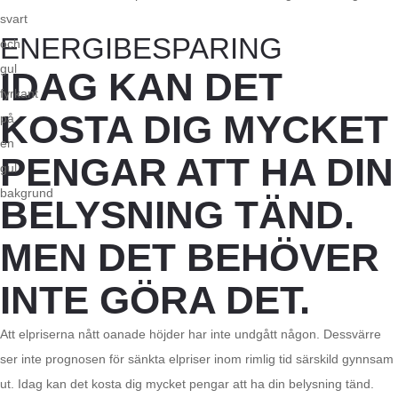
ENERGIBESPARING
IDAG KAN DET
KOSTA DIG MYCKET
PENGAR ATT HA DIN
BELYSNING TÄND.
MEN DET BEHÖVER
INTE GÖRA DET.
Att elpriserna nått oanade höjder har inte undgått någon. Dessvärre
ser inte prognosen för sänkta elpriser inom rimlig tid särskild gynnsam
ut. Idag kan det kosta dig mycket pengar att ha din belysning tänd.