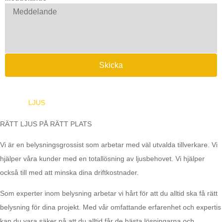
Skicka
EUROPA
LJUS
RÄTT LJUS PÅ RÄTT PLATS
Vi är en belysningsgrossist som arbetar med väl utvalda tillverkare. Vi
hjälper våra kunder med en totallösning av ljusbehovet. Vi hjälper
också till med att minska dina driftkostnader.
Som experter inom belysning arbetar vi hårt för att du alltid ska få rätt
belysning för dina projekt. Med vår omfattande erfarenhet och expertis
kan du vara säker på att du alltid får de bästa lösningarna och