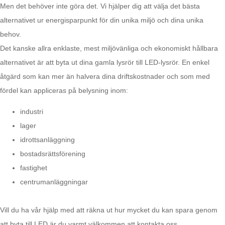
Men det behöver inte göra det. Vi hjälper dig att välja det bästa
alternativet ur energisparpunkt för din unika miljö och dina unika
behov.
Det kanske allra enklaste, mest miljövänliga och ekonomiskt hållbara
alternativet är att byta ut dina gamla lysrör till LED-lysrör. En enkel
åtgärd som kan mer än halvera dina driftskostnader och som med
fördel kan appliceras på belysning inom:
industri
lager
idrottsanläggning
bostadsrättsförening
fastighet
centrumanläggningar
Vill du ha vår hjälp med att räkna ut hur mycket du kan spara genom
att byta till LED är du varmt välkommen att kontakta oss.