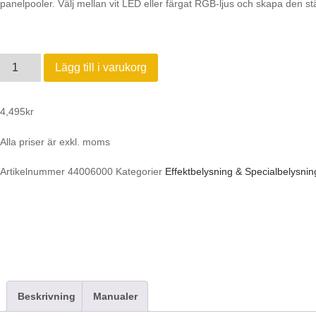
panelpooler. Välj mellan vit LED eller färgat RGB-ljus och skapa den s
Lägg till i varukorg
4,495
kr
Alla priser är exkl. moms
Artikelnummer
44006000
Kategorier
Effektbelysning & Specialbelysnin
Beskrivning
Manualer