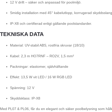
12 V drift – säker och anpassad för poolmiljö.
Smidig installation med 45° kabelutlopp, korrugerad skyddsslang
IP-X8 och certifierad enligt gällande poolstandarder.
TEKNISKA DATA
Material: UV-stabil ABS, rostfria skruvar (18/10)
Kabel: 2,3 m HO7RNF – RO2V, 1,5 mm²
Packningar: elastomer, självhäftande
Effekt: 13,5 W vit LED / 16 W RGB LED
Spänning: 12 V
Skyddsklass: IP-X8
Med PL07 & PL06, får du en elegant och säker poolbelysning som håller öv