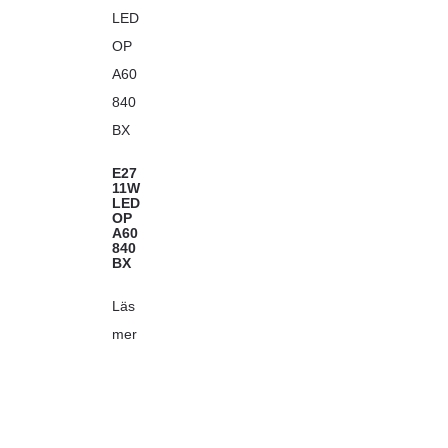
E27
11W
LED
OP
A60
840
BX
Läs
mer