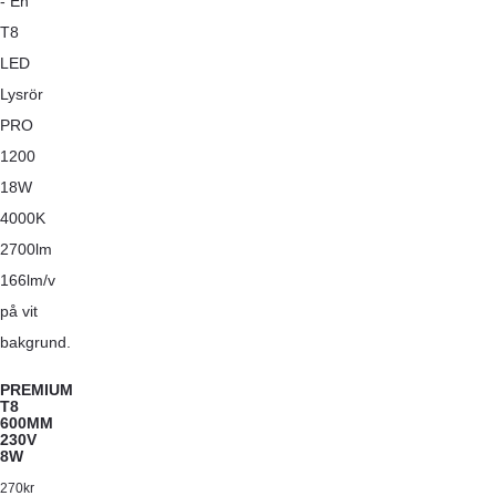
PREMIUM
T8
600MM
230V
8W
270
kr