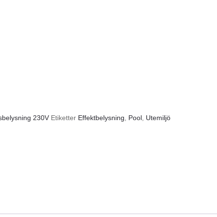
dsbelysning 230V
Etiketter
Effektbelysning
,
Pool
,
Utemiljö