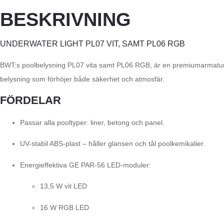
BESKRIVNING
UNDERWATER LIGHT PL07 VIT, SAMT PL06 RGB
BWT:s poolbelysning PL07 vita samt PL06 RGB, är en premiumarmatur utve
belysning som förhöjer både säkerhet och atmosfär.
FÖRDELAR
Passar alla pooltyper: liner, betong och panel.
UV-stabil ABS-plast – håller glansen och tål poolkemikalier.
Energieffektiva GE PAR-56 LED-moduler:
13,5 W vit LED
16 W RGB LED