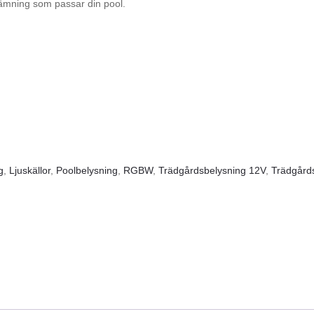
tämning som passar din pool.
g
,
Ljuskällor
,
Poolbelysning
,
RGBW
,
Trädgårdsbelysning 12V
,
Trädgår