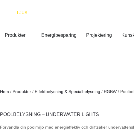
EUROPA
LJUS
Produkter
Energibesparing
Projektering
Kuns
Hem
/
Produkter
/
Effektbelysning & Specialbelysning
/
RGBW
/ Poolbe
POOLBELYSNING – UNDERWATER LIGHTS
Förvandla din poolmiljö med energieffektiv och driftsäker undervattensb