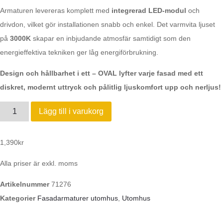
Armaturen levereras komplett med
integrerad LED-modul
och
drivdon, vilket gör installationen snabb och enkel. Det varmvita ljuset
på
3000K
skapar en inbjudande atmosfär samtidigt som den
energieffektiva tekniken ger låg energiförbrukning.
Design och hållbarhet i ett – OVAL lyfter varje fasad med ett
diskret, modernt uttryck och pålitlig ljuskomfort upp och nerljus!
Lägg till i varukorg
1,390
kr
Alla priser är exkl. moms
Artikelnummer
71276
Kategorier
Fasadarmaturer utomhus
,
Utomhus