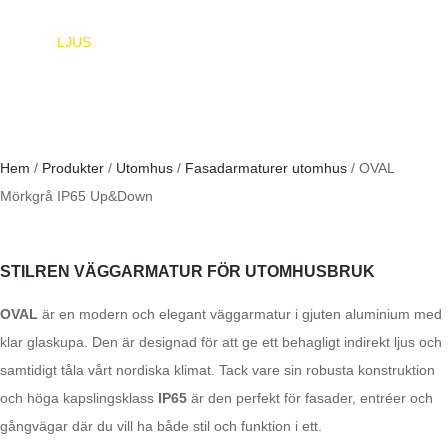
EUROPA
LJUS
Hem
/
Produkter
/
Utomhus
/
Fasadarmaturer utomhus
/ OVAL
Mörkgrå IP65 Up&Down
STILREN VÄGGARMATUR FÖR UTOMHUSBRUK
OVAL
är en modern och elegant väggarmatur i gjuten aluminium med
klar glaskupa. Den är designad för att ge ett behagligt indirekt ljus och
samtidigt tåla vårt nordiska klimat. Tack vare sin robusta konstruktion
och höga kapslingsklass
IP65
är den perfekt för fasader, entréer och
gångvägar där du vill ha både stil och funktion i ett.