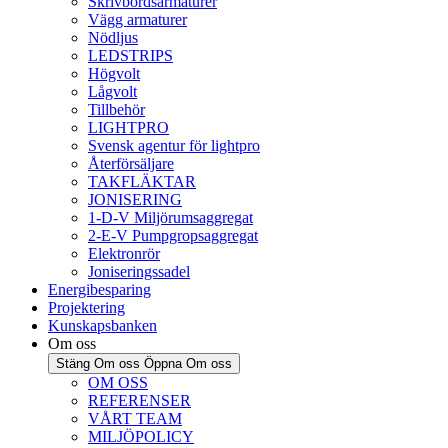
Skrivbordsarmaturer
Vägg armaturer
Nödljus
LEDSTRIPS
Högvolt
Lågvolt
Tillbehör
LIGHTPRO
Svensk agentur för lightpro
Återförsäljare
TAKFLÄKTAR
JONISERING
1-D-V Miljörumsaggregat
2-E-V Pumpgropsaggregat
Elektronrör
Joniseringssadel
Energibesparing
Projektering
Kunskapsbanken
Om oss
Stäng Om oss
Öppna Om oss
OM OSS
REFERENSER
VÅRT TEAM
MILJÖPOLICY