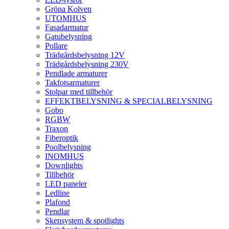
Gröna Kolven
UTOMHUS
Fasadarmatur
Gatubelysning
Pollare
Trädgårdsbelysning 12V
Trädgårdsbelysning 230V
Pendlade armaturer
Takfotsarmaturer
Stolpar med tillbehör
EFFEKTBELYSNING & SPECIALBELYSNING
Gobo
RGBW
Traxon
Fiberoptik
Poolbelysning
INOMHUS
Downlights
Tillbehör
LED paneler
Ledline
Plafond
Pendlar
Skensystem & spotlights