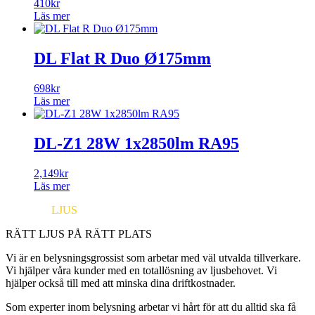
410
kr
Läs mer
DL Flat R Duo Ø175mm
698
kr
Läs mer
DL-Z1 28W 1x2850lm RA95
2,149
kr
Läs mer
EUROPA
LJUS
RÄTT LJUS PÅ RÄTT PLATS
Vi är en belysningsgrossist som arbetar med väl utvalda tillverkare.
Vi hjälper våra kunder med en totallösning av ljusbehovet. Vi
hjälper också till med att minska dina driftkostnader.
Som experter inom belysning arbetar vi hårt för att du alltid ska få