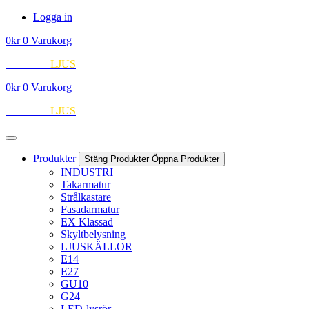
Hoppa
Logga in
till
0
kr
0
Varukorg
innehåll
EUROPA
LJUS
0
kr
0
Varukorg
EUROPA
LJUS
Produkter
Stäng Produkter
Öppna Produkter
INDUSTRI
Takarmatur
Strålkastare
Fasadarmatur
EX Klassad
Skyltbelysning
LJUSKÄLLOR
E14
E27
GU10
G24
LED-lysrör