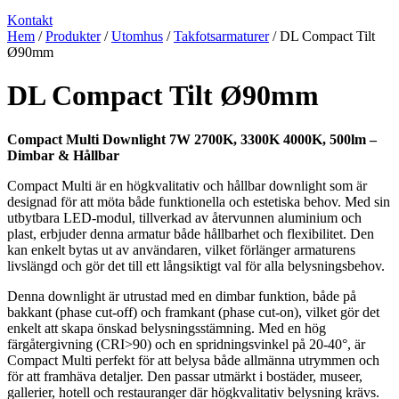
Kontakt
Hem
/
Produkter
/
Utomhus
/
Takfotsarmaturer
/ DL Compact Tilt
Ø90mm
DL Compact Tilt Ø90mm
Compact Multi Downlight 7W 2700K, 3300K 4000K, 500lm –
Dimbar & Hållbar
Compact Multi är en högkvalitativ och hållbar downlight som är
designad för att möta både funktionella och estetiska behov. Med sin
utbytbara LED-modul, tillverkad av återvunnen aluminium och
plast, erbjuder denna armatur både hållbarhet och flexibilitet. Den
kan enkelt bytas ut av användaren, vilket förlänger armaturens
livslängd och gör det till ett långsiktigt val för alla belysningsbehov.
Denna downlight är utrustad med en dimbar funktion, både på
bakkant (phase cut-off) och framkant (phase cut-on), vilket gör det
enkelt att skapa önskad belysningsstämning. Med en hög
färgåtergivning (CRI>90) och en spridningsvinkel på 20-40°, är
Compact Multi perfekt för att belysa både allmänna utrymmen och
för att framhäva detaljer. Den passar utmärkt i bostäder, museer,
gallerier, hotell och restauranger där högkvalitativ belysning krävs.