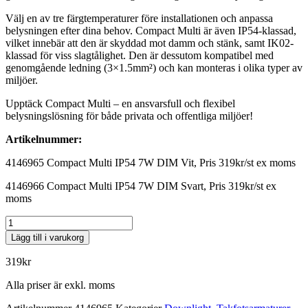
Välj en av tre färgtemperaturer före installationen och anpassa
belysningen efter dina behov. Compact Multi är även IP54-klassad,
vilket innebär att den är skyddad mot damm och stänk, samt IK02-
klassad för viss slagtålighet. Den är dessutom kompatibel med
genomgående ledning (3×1.5mm²) och kan monteras i olika typer av
miljöer.
Upptäck Compact Multi – en ansvarsfull och flexibel
belysningslösning för både privata och offentliga miljöer!
Artikelnummer:
4146965 Compact Multi IP54 7W DIM Vit, Pris 319kr/st ex moms
4146966 Compact Multi IP54 7W DIM Svart, Pris 319kr/st ex
moms
DL
Compact
Lägg till i varukorg
Tilt
Ø90mm
319
kr
mängd
Alla priser är exkl. moms