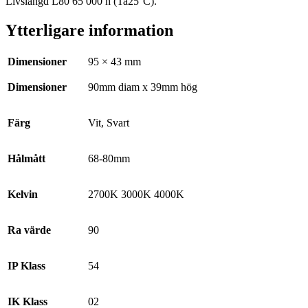
Livslängd L80 65 000 h (Ta25°C).
Ytterligare information
Dimensioner
95 × 43 mm
Dimensioner
90mm diam x 39mm hög
Färg
Vit, Svart
Hålmått
68-80mm
Kelvin
2700K 3000K 4000K
Ra värde
90
IP Klass
54
IK Klass
02