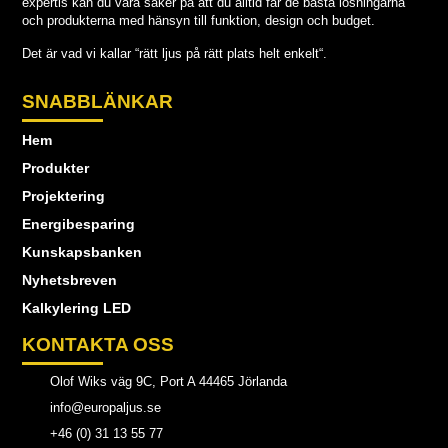
expertis kan du vara säker på att du alltid får de bästa lösningarna
och produkterna med hänsyn till funktion, design och budget.
Det är vad vi kallar “rätt ljus på rätt plats helt enkelt“.
SNABBLÄNKAR
Hem
Produkter
Projektering
Energibesparing
Kunskapsbanken
Nyhetsbreven
Kalkylering LED
KONTAKTA OSS
Olof Wiks väg 9C, Port A 44465 Jörlanda
info@europaljus.se
+46 (0) 31 13 55 77