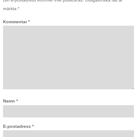
märkta
*
Kommentar
*
Namn
*
E-postadress
*