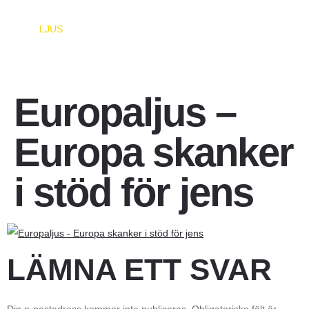
EUROPA
LJUS
Europaljus –
Europa skanker
i stöd för jens
LÄMNA ETT SVAR
Din e-postadress kommer inte publiceras.
Obligatoriska fält är