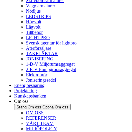
Skrivbordsarmaturer
Vägg armaturer
Nödljus
LEDSTRIPS
Högvolt
Lågvolt
Tillbehör
LIGHTPRO
Svensk agentur för lightpro
Återförsäljare
TAKFLÄKTAR
JONISERING
1-D-V Miljörumsaggregat
2-E-V Pumpgropsaggregat
Elektronrör
Joniseringssadel
Energibesparing
Projektering
Kunskapsbanken
Om oss
Stäng Om oss
Öppna Om oss
OM OSS
REFERENSER
VÅRT TEAM
MILJÖPOLICY