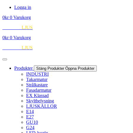
Hoppa
Logga in
till
0
kr
0
Varukorg
innehåll
EUROPA
LJUS
0
kr
0
Varukorg
EUROPA
LJUS
Produkter
Stäng Produkter
Öppna Produkter
INDUSTRI
Takarmatur
Strålkastare
Fasadarmatur
EX Klassad
Skyltbelysning
LJUSKÄLLOR
E14
E27
GU10
G24
LED-lysrör