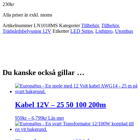
175L
230
kr
Monteringsskena
1m
Alla priser är exkl. moms
mängd
Artikelnummer
LN1018MS
Kategorier
Tillbehör
,
Tillbehör
,
Trädgårdsbelysning 12V
Etiketter
LED Strips
,
Lightpro
,
Utomhus
Du kanske också gillar …
Kabel 12V – 25 50 100 200m
Prisintervall:
Den
959
kr
–
6,799
kr
Läs mer
959kr
här
till
produkten
6,799kr
har