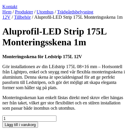
Kontakt
Hem
/
Produkter
/
Utomhus
/
Trädgårdsbelysning
12V
/
Tillbehör
/ Aluprofil-LED Strip 175L Monteringsskena 1m
Aluprofil-LED Strip 175L
Monteringsskena 1m
Monteringsskena för Ledstrip 175L 12V
Gör installationen av din LEdstrip 175L 08×16 mm – Horisontell
från Lightpro, enkel och snygg med vår flexibla monteringsskena i
aluminium. Denna skena är specialdesignad för att ge perfekt
passform till Ledstripen, och gör det möjligt att skapa eleganta
former som håller sig på plats.
Monteringsskenan kan enkelt fästas direkt med skruv eller hängas
ner från taket, vilket ger stor flexibilitet och en stilren installation
som passar både inomhus och utomhus.
Aluprofil-
LED
Lägg till i varukorg
Strip