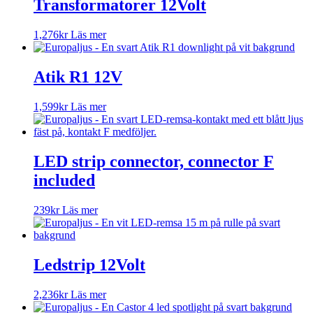
flera
Transformatorer 12Volt
varianter.
De
1,276
kr
Läs mer
olika
alternativen
kan
Atik R1 12V
väljas
på
produktsidan
1,599
kr
Läs mer
LED strip connector, connector F
included
239
kr
Läs mer
Ledstrip 12Volt
2,236
kr
Läs mer